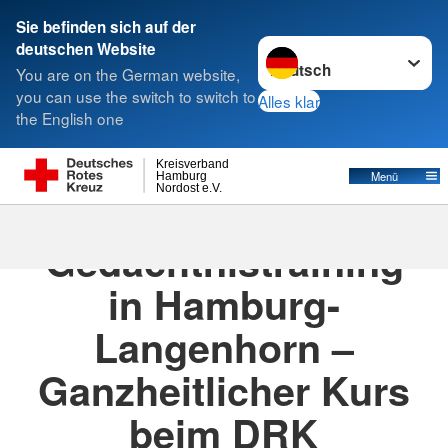
Sie befinden sich auf der
Sprache wechseln zu
deutschen Website
Suche
You are on the German website,
you can use the switch to switch to
Alles klar
the English one
Kreisverband
Menü
Hamburg
Nordost e.V.
03.07.2026
Gedächtnistraining
in Hamburg-
Langenhorn –
Ganzheitlicher Kurs
beim DRK