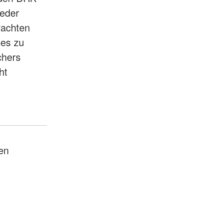
ieder
rachten
ßes zu
chers
ht
en