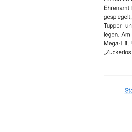
Ehrenamtl
gespiegelt
Tupper- un
legen. Am
Mega-Hit. 
„Zuckerlos
St