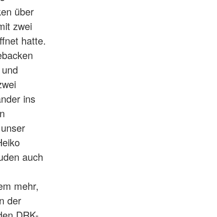
ken über
mit zwei
fnet hatte.
gebacken
n und
zwei
ander ins
n
 unser
Heiko
luden auch
lem mehr,
n der
 den DRK-