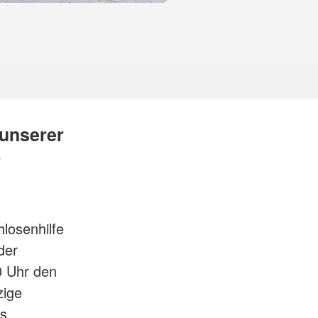
unserer
r
losenhilfe
der
0 Uhr den
zige
es