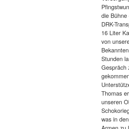
Pfingstwun
die Bühne 
DRK-Transp
16 Liter K
von unsere
Bekannten
Stunden la
Gespräch 
gekommen 
Unterstütz
Thomas erg
unseren Ob
Schokorieg
was in den
Armen zu l