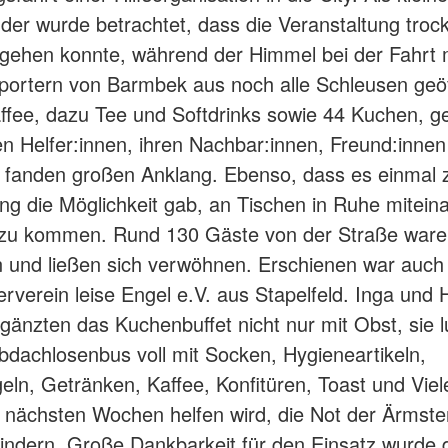
der wurde betrachtet, dass die Veranstaltung troc
gehen konnte, während der Himmel bei der Fahrt 
ortern von Barmbek aus noch alle Schleusen geöf
affee, dazu Tee und Softdrinks sowie 44 Kuchen, 
n Helfer:innen, ihren Nachbar:innen, Freund:inne
 fanden großen Anklang. Ebenso, dass es einmal 
ng die Möglichkeit gab, an Tischen in Ruhe mitein
zu kommen. Rund 130 Gäste von der Straße ware
und ließen sich verwöhnen. Erschienen war auch
erverein leise Engel e.V. aus Stapelfeld. Inga und 
änzten das Kuchenbuffet nicht nur mit Obst, sie 
dachlosenbus voll mit Socken, Hygieneartikeln,
eln, Getränken, Kaffee, Konfitüren, Toast und Vie
 nächsten Wochen helfen wird, die Not der Ärmste
indern. Große Dankbarkeit für den Einsatz wurde