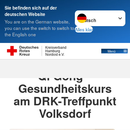
Sie befinden sich auf der
Sprache wechseln zu
deutschen Website
Suche
You are on the German website,
you can use the switch to switch to
Alles klar
the English one
Kreisverband
Menü
Hamburg
Nordost e.V.
12.03.2026
Qi Gong –
Gesundheitskurs
am DRK-Treffpunkt
Volksdorf