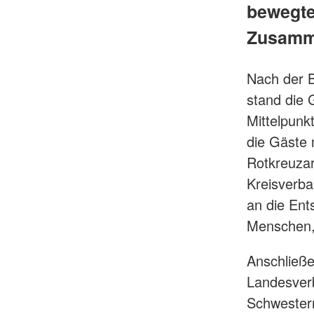
bewegte
Zusamme
Nach der 
stand die
Mittelpunk
die Gäste 
Rotkreuzar
Kreisverba
an die Ent
Menschen, 
Anschließe
Landesver
Schwestern