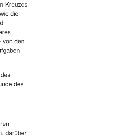
en Kreuzes
wie die
nd
eres
– von den
ufgaben
 des
kunde des
hren
n, darüber