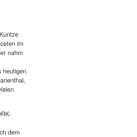
 Kuntze
osten im
ber nahm
s heutigen
rienthal,
ielen
DRK-
ach dem