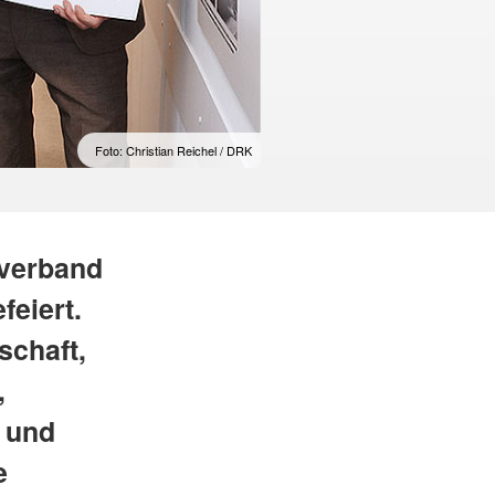
Foto: Christian Reichel / DRK
sverband
feiert.
schaft,
,
- und
e