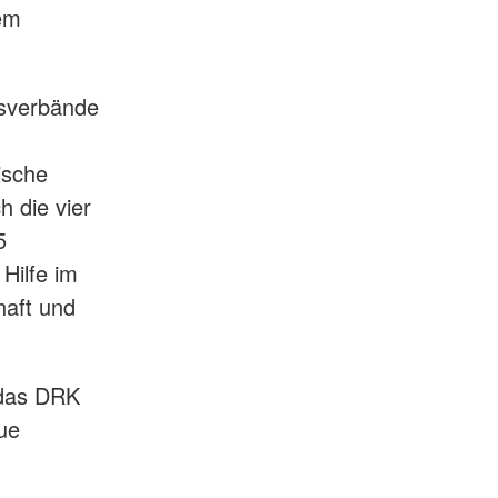
em
isverbände
ische
h die vier
5
Hilfe im
haft und
 das DRK
ue