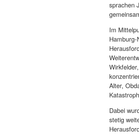
sprachen J
gemeinsam
Im Mittelp
Hamburg-N
Herausford
Weiterentw
Wirkfelder
konzentrie
Alter, Obd
Katastrop
Dabei wurd
stetig wei
Herausfor