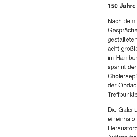
150 Jahre
Nach dem o
Gespräche
gestaltete
acht großf
im Hamburg
spannt de
Choleraepi
der Obdach
Treffpunk
Die Galeri
eineinhalb
Herausford
Auftrag tr