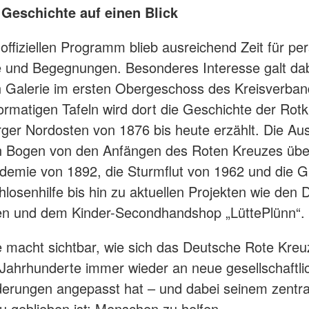
 Geschichte auf einen Blick
ffiziellen Programm blieb ausreichend Zeit für per
 und Begegnungen. Besonderes Interesse galt dab
n Galerie im ersten Obergeschoss des Kreisverban
ormatigen Tafeln wird dort die Geschichte der Rotk
er Nordosten von 1876 bis heute erzählt. Die Aus
n Bogen von den Anfängen des Roten Kreuzes übe
demie von 1892, die Sturmflut von 1962 und die 
losenhilfe bis hin zu aktuellen Projekten wie den 
ten und dem Kinder-Secondhandshop „LüttePlünn“.
e macht sichtbar, wie sich das Deutsche Rote Kreu
 Jahrhunderte immer wieder an neue gesellschaftli
erungen angepasst hat – und dabei seinem zentra
eu geblieben ist: Menschen zu helfen.