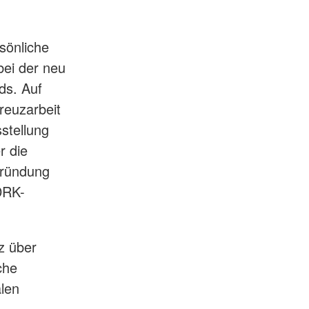
sönliche
ei der neu
ds. Auf
reuzarbeit
stellung
r die
Gründung
DRK-
z über
che
len