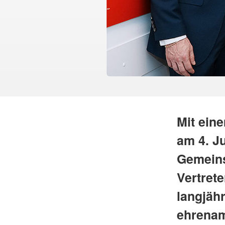
Mit ein
am 4. Ju
Gemeins
Vertret
langjäh
ehrenamt