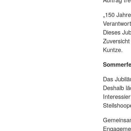
„150 Jahre
Verantwor
Dieses Jub
Zuversicht
Kuntze.
Sommerfes
Das Jubilä
Deshalb lä
Interessie
Steilshoop
Gemeinsam 
Engagemen