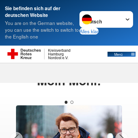
Sie befinden sich auf der
Sprache wechseln zu
deutschen Website
Suche
You are on the German website,
you can use the switch to switch to
Alles klar
the English one
Kreisverband
Menü
Hamburg
Nordost e.V.
11.06.2026
Moin Moni!