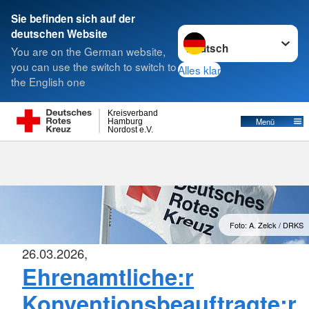
Sie befinden sich auf der
Sprache wechseln zu
deutschen Website
Suche
You are on the German website,
you can use the switch to switch to
Alles klar
the English one
Stellenbörse
Kreisverband
Menü
Hamburg
Nordost e.V.
Foto: A. Zelck / DRKS
26.03.2026,
Ehrenamtliche:r
Konventionsbeauftragte:r