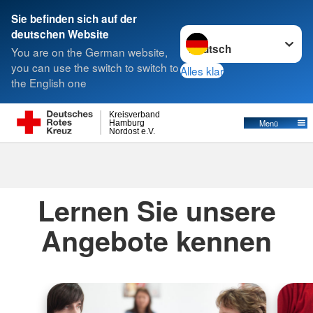
Sie befinden sich auf der
Sprache wechseln zu
deutschen Website
Suche
You are on the German website,
you can use the switch to switch to
Alles klar
the English one
Kreisverband
Menü
Hamburg
Nordost e.V.
Angebote
Lernen Sie unsere
Angebote kennen