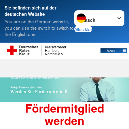
Sie befinden sich auf der
Sprache wechseln zu
deutschen Website
Suche
You are on the German website,
you can use the switch to switch to
Alles klar
the English one
Förderung
Kreisverband
Menü
Hamburg
Nordost e.V.
Fördermitglied
werden