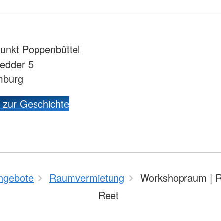
unkt Poppenbüttel
redder 5
mburg
 zur Geschichte
ngebote
Raumvermietung
Workshopraum | 
Reet