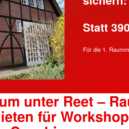
Statt 39
Für die 1. Raumm
um unter Reet – R
ieten für Workshop