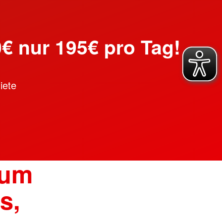
0€ nur 195€ pro Tag!
iete
aum
s,