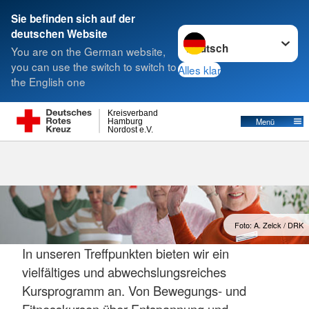
Sie befinden sich auf der
Sprache wechseln zu
deutschen Website
Suche
You are on the German website,
you can use the switch to switch to
Alles klar
the English one
Kreisverband
Menü
Hamburg
Nordost e.V.
Foto: A. Zelck / DRK
In unseren Treffpunkten bieten wir ein
vielfältiges und abwechslungsreiches
Kursprogramm an. Von Bewegungs- und